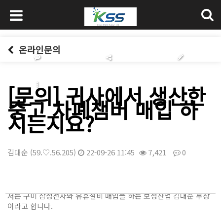
온라인문의
[문의] 귀사에서 생산한
중고 차폐챔버 매입 하
시는지요?
김대순
(59.♡.56.205)
22-09-26 11:45
7,421
0
본문
안녕하세요.
저는 구미 삼성전자와 유휴설비 매입을 하는 보성산업 김대순 부장
이라고 합니다.