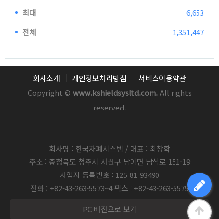
최대
6,653
전체
1,351,447
회사소개
개인정보처리방침
서비스이용약관
Copyright ©
www.kshieldsysltd.com.
All rights
reserved.
회사명 : 한국차폐시스템 / 대표 : 최창학
주소 : 충청북도 청주시 서원구 남이면 남석로 151-19
사업자 등록번호 : 125-81-93490
전화 : +82-43-263-5573~4 팩스 : +82-43-263-5575
PC 버전으로 보기