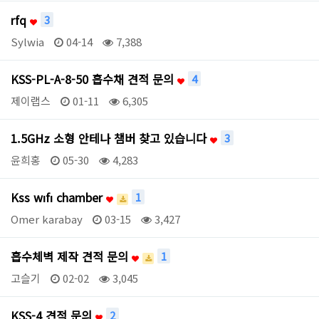
rfq
3
Sylwia
04-14
7,388
KSS-PL-A-8-50 흡수채 견적 문의
4
제이랩스
01-11
6,305
1.5GHz 소형 안테나 챔버 찾고 있습니다
3
윤희홍
05-30
4,283
Kss wıfı chamber
1
Omer karabay
03-15
3,427
흡수체벽 제작 견적 문의
1
고슬기
02-02
3,045
KSS-4 견적 문의
2