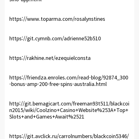
https://www.toparma.com/rosalynstines
https://git.cymnb.com/adrienne52b510
https://rakhine.net/ezequielconsta
https://friendza.enroles.com/read-blog/92874_300
-bonus-amp-200-free-spins-australia.html
http://git.bemagicart.com/freeman93t511/blackcoi
n2015/wiki/Coolzino+Casino+Website%253A+Top+
Slots+and+Games+Await%2521
https://git.avclick.ru/carrolnumbers/blackcoin5346/