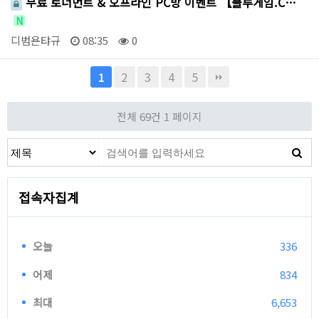
무료 토너먼트 & 오프라인 PC방 이벤트 【블루게임.C…
N
디범욘탸규
08:35
0
2
3
4
5
1
전체 69건
1 페이지
접속자집계
오늘
336
어제
834
최대
6,653