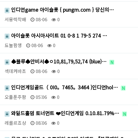
인디언game 아이슬롯 { pungm.com } 당신의…
서뮹렉착배
08-06
0
아이슬롯 아시아사이트 01 0-8 1 79-5 274 …
됴눌팜생
08-06
0
♠블루♠안비서♠ㅇ10,81,79,52,74 (blue)…
N
섹데켜바초
08-06
0
인디언게임골드（ 0I0。7465。3464 )인디언hol…
N
오풀푼주퍔
05:06
0
와일드홀덤 토너먼트 ❤️인디언게임 0.10.81.79%…
N
레를르죠샹
08:06
0